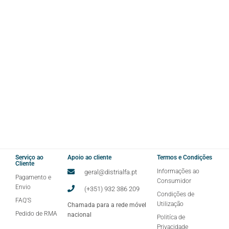
SUPORTE COMERCIAL
Equipa comercial pronta para responder a
todas as questões
Serviço ao
Apoio ao cliente
Termos e Condições
Cliente
Informações ao
geral@distrialfa.pt
Pagamento e
Consumidor
Envio
(+351) 932 386 209
Condições de
FAQ'S
Utilização
Chamada para a rede móvel
Pedido de RMA
nacional
Politíca de
Privacidade