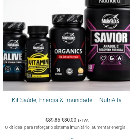
Kit Saúde, Energia & Imunidade – NutriAlfa
€
89,85
€
80,00
s/ IVA
O kit ideal para reforçar o sistema imunitário, aumentar energia...
O 