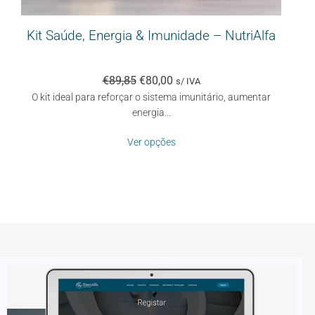
co
Kit Saúde, Energia & Imunidade – NutriAlfa
Ki
€
89,85
€
80,00
s/ IVA
O kit ideal para reforçar o sistema imunitário, aumentar
O 
energia...
Ver opções