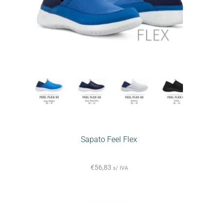
Sapato Feel Flex
€
56,83
s/ IVA