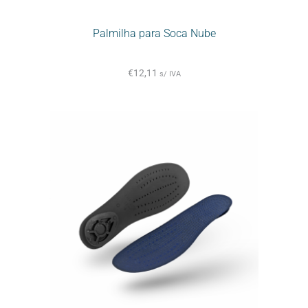
Palmilha para Soca Nube
€
12,11
s/ IVA