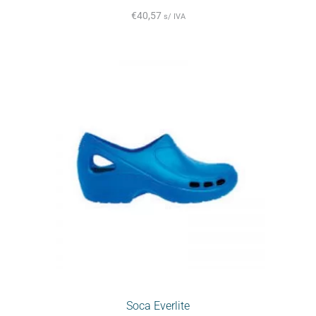
€
40,57
s/ IVA
Soca Everlite