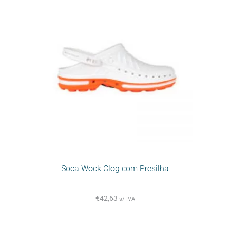
Soca Wock Clog com Presilha
€
42,63
s/ IVA