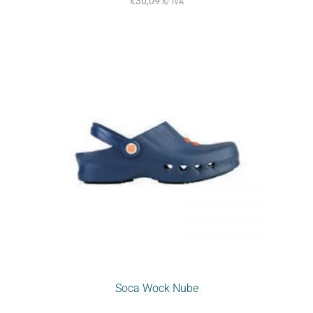
€
30,09
s/ IVA
Soca Wock Nube