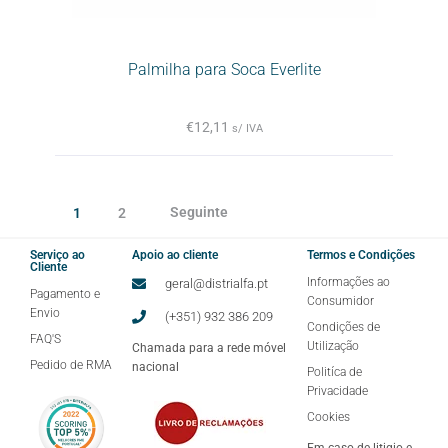
Palmilha para Soca Everlite
€
12,11
s/ IVA
Seguinte
1
2
Serviço ao
Apoio ao cliente
Termos e Condições
Cliente
Informações ao
geral@distrialfa.pt
Pagamento e
Consumidor
Envio
(+351) 932 386 209
Condições de
FAQ'S
Utilização
Chamada para a rede móvel
Pedido de RMA
nacional
Politíca de
Privacidade
Cookies