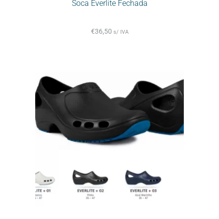
Soca Everlite Fechada
€
36,50
s/ IVA