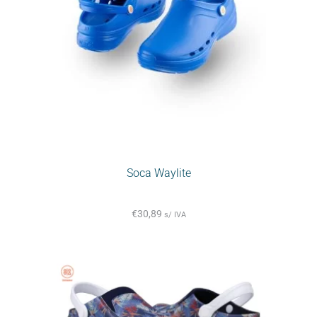
Soca Waylite
€
30,89
s/ IVA