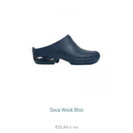
Soca Wock Bloc
€
32,44
s/ IVA