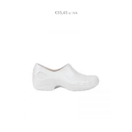
€
35,45
s/ IVA