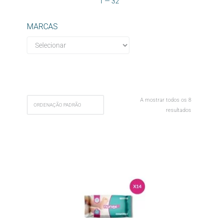
1
—
32
MARCAS
A mostrar todos os 8
resultados