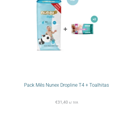
Pack Mês Nunex Dropline T4 + Toalhitas
€
31,40
s/ IVA