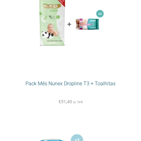
Pack Mês Nunex Dropline T3 + Toalhitas
€
31,40
s/ IVA