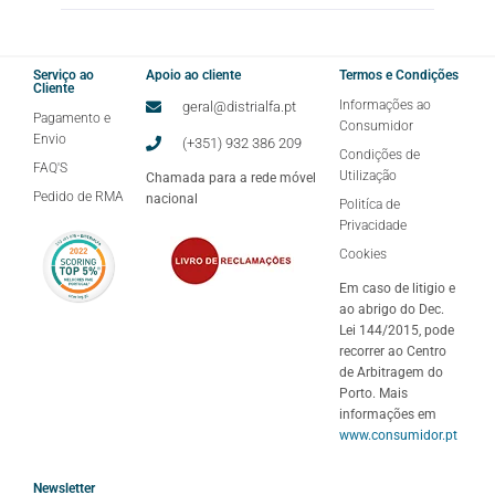
Serviço ao
Apoio ao cliente
Termos e Condições
Cliente
Informações ao
geral@distrialfa.pt
Pagamento e
Consumidor
Envio
(+351) 932 386 209
Condições de
FAQ'S
Utilização
Chamada para a rede móvel
Pedido de RMA
nacional
Politíca de
Privacidade
Cookies
Em caso de litigio e
ao abrigo do Dec.
Lei 144/2015, pode
recorrer ao Centro
de Arbitragem do
Porto. Mais
informações em
www.consumidor.pt
Newsletter