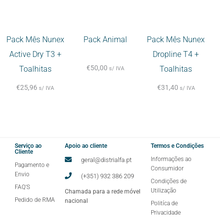
Pack Mês Nunex
Pack Animal
Pack Mês Nunex
Active Dry T3 +
Dropline T4 +
€
50,00
Toalhitas
Toalhitas
s/ IVA
€
25,96
€
31,40
s/ IVA
s/ IVA
Serviço ao
Apoio ao cliente
Termos e Condições
Cliente
Informações ao
geral@distrialfa.pt
Pagamento e
Consumidor
Envio
(+351) 932 386 209
Condições de
FAQ'S
Utilização
Chamada para a rede móvel
Pedido de RMA
nacional
Politíca de
Privacidade