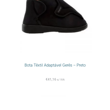
Bota Têxtil Adaptável Gerês – Preto
€
41,16
s/ IVA