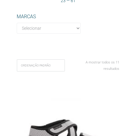
23
—
61
MARCAS
A mostrar todos os 11
resultados