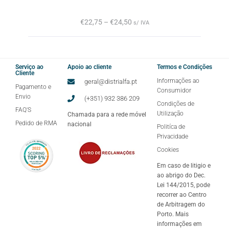
€
22,75
–
€
24,50
s/ IVA
Serviço ao
Apoio ao cliente
Termos e Condições
Cliente
Informações ao
geral@distrialfa.pt
Pagamento e
Consumidor
Envio
(+351) 932 386 209
Condições de
FAQ'S
Utilização
Chamada para a rede móvel
Pedido de RMA
nacional
Politíca de
Privacidade
Cookies
Em caso de litigio e
ao abrigo do Dec.
Lei 144/2015, pode
recorrer ao Centro
de Arbitragem do
Porto. Mais
informações em