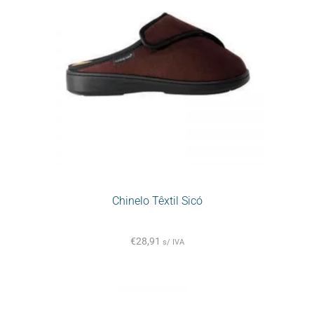
Chinelo Têxtil Sicó
€
28,91
s/ IVA