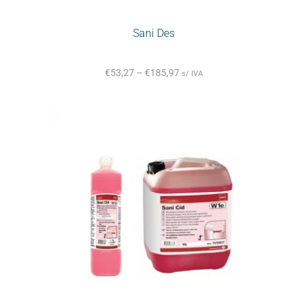
Sani Des
€
53,27
–
€
185,97
s/ IVA