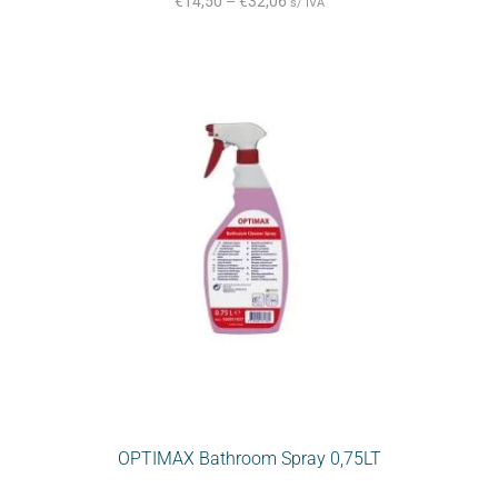
€
14,50
–
€
32,06
s/ IVA
OPTIMAX Bathroom Spray 0,75LT