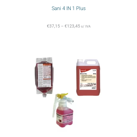
Sani 4 IN 1 Plus
€
37,15
–
€
123,45
s/ IVA