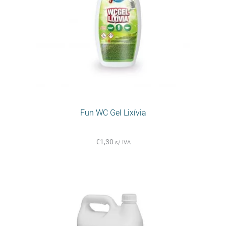
Fun WC Gel Lixívia
€
1,30
s/ IVA