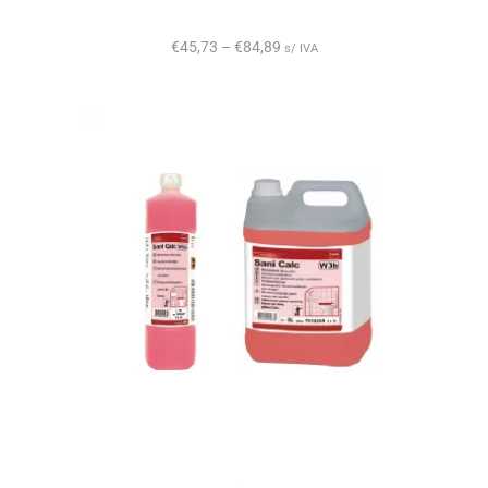
€
45,73
–
€
84,89
s/ IVA