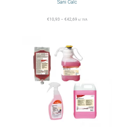
Sani Calc
€
10,93
–
€
42,69
s/ IVA