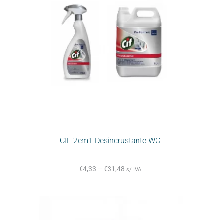
CIF 2em1 Desincrustante WC
€
4,33
–
€
31,48
s/ IVA