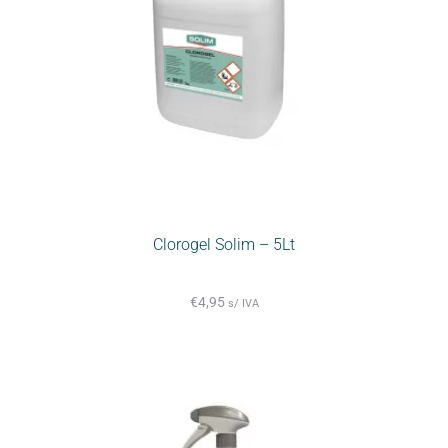
Clorogel Solim – 5Lt
€
4,95
s/ IVA