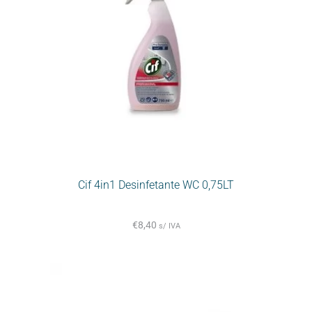
Cif 4in1 Desinfetante WC 0,75LT
€
8,40
s/ IVA