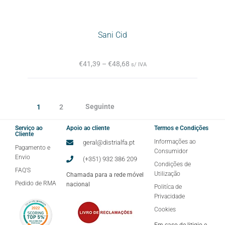
Sani Cid
€
41,39
–
€
48,68
s/ IVA
Seguinte
1
2
Serviço ao
Apoio ao cliente
Termos e Condições
Cliente
Informações ao
geral@distrialfa.pt
Pagamento e
Consumidor
Envio
(+351) 932 386 209
Condições de
FAQ'S
Utilização
Chamada para a rede móvel
Pedido de RMA
nacional
Politíca de
Privacidade
Cookies