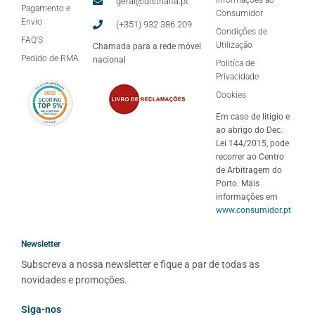
Informações ao
geral@distrialfa.pt
Pagamento e
Consumidor
Envio
(+351) 932 386 209
Condições de
FAQ'S
Utilização
Chamada para a rede móvel
Pedido de RMA
nacional
Politíca de
Privacidade
Cookies
Em caso de litigio e
ao abrigo do Dec.
Lei 144/2015, pode
recorrer ao Centro
de Arbitragem do
Porto. Mais
informações em
www.consumidor.pt
Newsletter
Subscreva a nossa newsletter e fique a par de todas as 
novidades e promoções.
Siga-nos