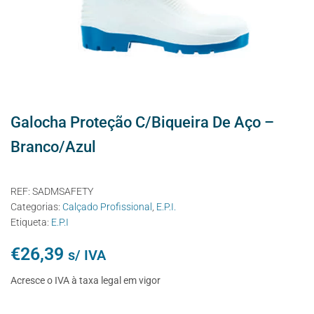
Galocha Proteção C/Biqueira De Aço –
Branco/Azul
REF:
SADMSAFETY
Categorias:
Calçado Profissional
,
E.P.I.
Etiqueta:
E.P.I
€
26,39
s/ IVA
Acresce o IVA à taxa legal em vigor