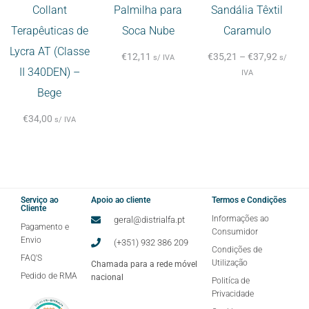
Collant
Palmilha para
Sandália Têxtil
Terapêuticas de
Soca Nube
Caramulo
Lycra AT (Classe
€
12,11
€
35,21
–
€
37,92
s/ IVA
s/
II 340DEN) –
IVA
Bege
€
34,00
s/ IVA
Serviço ao
Apoio ao cliente
Termos e Condições
Cliente
Informações ao
geral@distrialfa.pt
Pagamento e
Consumidor
Envio
(+351) 932 386 209
Condições de
FAQ'S
Utilização
Chamada para a rede móvel
Pedido de RMA
nacional
Politíca de
Privacidade