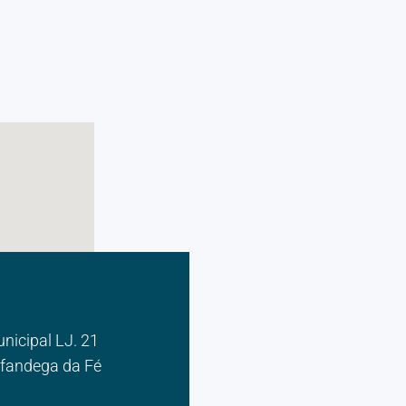
icipal LJ. 21
lfandega da Fé