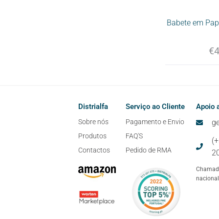
Babete em Pap
€
4
Distrialfa
Serviço ao Cliente
Apoio a
Sobre nós
Pagamento e Envio
ge
Produtos
FAQ'S
(
Contactos
Pedido de RMA
2
Chamada
nacional