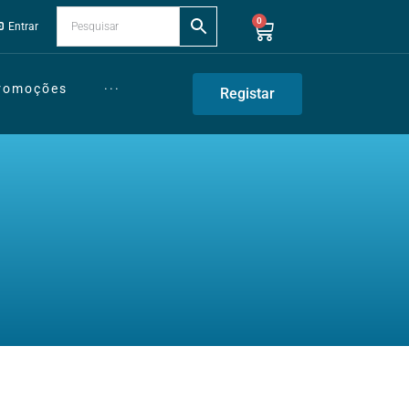
0
Entrar
Promoções
···
Registar