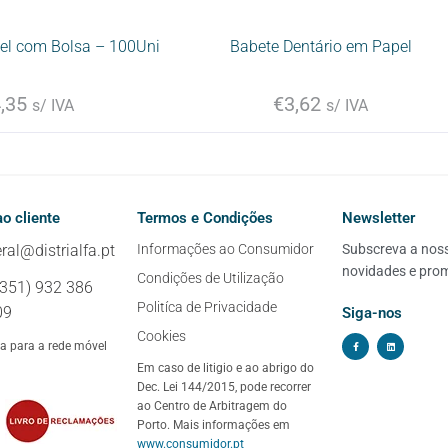
el com Bolsa – 100Uni
Babete Dentário em Papel
,35
€
3,62
s/ IVA
s/ IVA
o cliente
Termos e Condições
Newsletter
ral@distrialfa.pt
Informações ao Consumidor
Subscreva a nossa
novidades e pro
Condições de Utilização
+351) 932 386
Politíca de Privacidade
09
Siga-nos
Cookies
 para a rede móvel
Em caso de litigio e ao abrigo do
Dec. Lei 144/2015, pode recorrer
ao Centro de Arbitragem do
Porto. Mais informações em
www.consumidor.pt