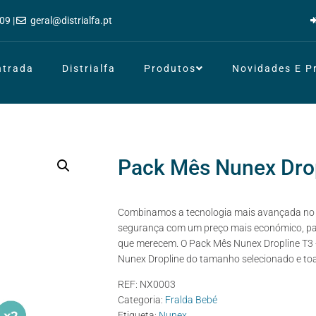
09 |
geral@distrialfa.pt
ntrada
Distrialfa
Produtos
Novidades E 
Pack Mês Nunex Drop
Combinamos a tecnologia mais avançada no c
segurança com um preço mais económico, pa
que merecem. O Pack Mês Nunex Dropline T3 + 
Nunex Dropline do tamanho selecionado e toa
REF:
NX0003
Categoria:
Fralda Bebé
Etiqueta:
Nunex