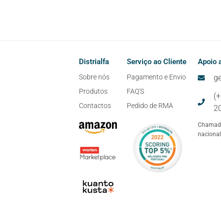
Distrialfa
Serviço ao Cliente
Apoio a
Sobre nós
Pagamento e Envio
ge
Produtos
FAQ'S
(
Contactos
Pedido de RMA
2
Chamada
nacional
-