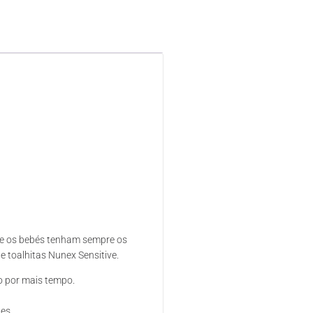
ue os bebés tenham sempre os
 toalhitas Nunex Sensitive.
o por mais tempo.
es.