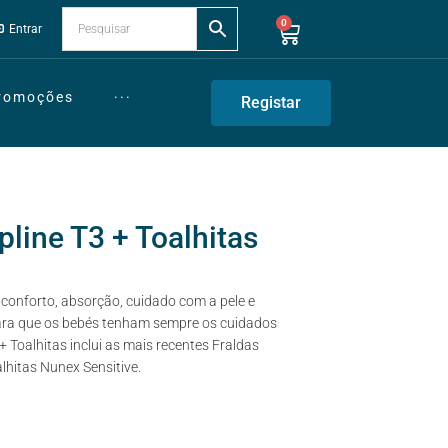
0
Entrar
Promoções
···
Registar
line T3 + Toalhitas
onforto, absorção, cuidado com a pele e
ra que os bebés tenham sempre os cuidados
Toalhitas inclui as mais recentes Fraldas
lhitas Nunex Sensitive.