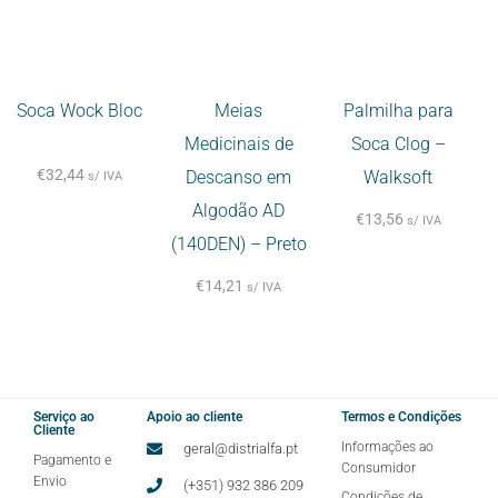
Soca Wock Bloc
Meias
Palmilha para
Medicinais de
Soca Clog –
€
32,44
Descanso em
Walksoft
s/ IVA
Algodão AD
€
13,56
s/ IVA
(140DEN) – Preto
€
14,21
s/ IVA
Serviço ao
Apoio ao cliente
Termos e Condições
Cliente
Informações ao
geral@distrialfa.pt
Pagamento e
Consumidor
Envio
(+351) 932 386 209
Condições de