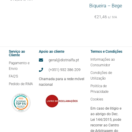
Biqueira – Bege
€
21,46
s/ IVA
Serviço ao
Apoio ao cliente
Termos e Condições
Cliente
Informações ao
geral@distrialfa.pt
Pagamento e
Consumidor
Envio
(+351) 932 386 209
Condições de
FAQ'S
Utilização
Chamada para a rede móvel
Pedido de RMA
nacional
Politíca de
Privacidade
Cookies
Em caso de litigio e
ao abrigo do Dec.
Lei 144/2015, pode
recorrer ao Centro
de Arbitragem do