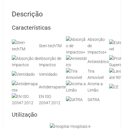
Descrição
Características
Absorção
Steri-techTM
de
Impactos+
Absorção de
Antiestático
Impactos
Tira
Ventidado
Amovível
Aroma a
Antiderrapante
Limão
EN ISO
SATRA
20347:2012
Utilização
Hospitais e