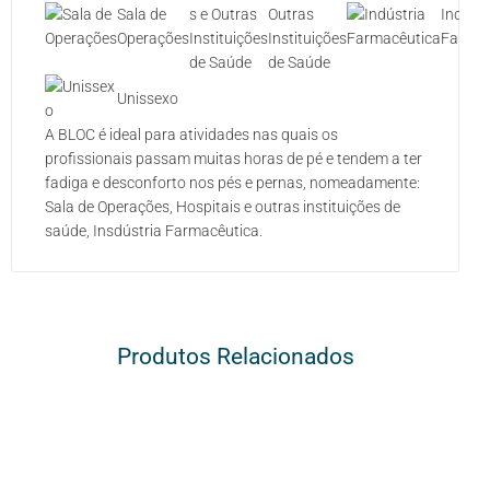
Sala de
Outras
Indústr
Operações
Instituições
Farmac
de Saúde
Unissexo
A BLOC é ideal para atividades nas quais os
profissionais passam muitas horas de pé e tendem a ter
fadiga e desconforto nos pés e pernas, nomeadamente:
Sala de Operações, Hospitais e outras instituições de
saúde, Insdústria Farmacêutica.
Produtos Relacionados