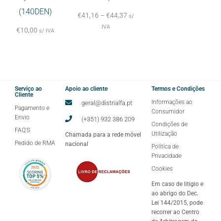
(140DEN)
€
41,16
–
€
44,37
s/
IVA
€
10,00
s/ IVA
Serviço ao
Apoio ao cliente
Termos e Condições
Cliente
Informações ao
geral@distrialfa.pt
Pagamento e
Consumidor
Envio
(+351) 932 386 209
Condições de
FAQ'S
Utilização
Chamada para a rede móvel
Pedido de RMA
nacional
Politíca de
Privacidade
Cookies
Em caso de litigio e
ao abrigo do Dec.
Lei 144/2015, pode
recorrer ao Centro