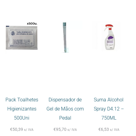
Pack Toalhetes
Dispensador de
Suma Alcohol
Higienizantes
Gel de Mãos com
Spray D4.12 –
500Uni
Pedal
750ML
€
50,39
€
95,70
€
6,53
s/ IVA
s/ IVA
s/ IVA