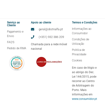
Serviço ao
Apoio ao cliente
Termos e Condições
Cliente
Informações ao
geral@distrialfa.pt
Pagamento e
Consumidor
Envio
(+351) 932 386 209
Condições de
FAQ'S
Utilização
Chamada para a rede móvel
Pedido de RMA
nacional
Politíca de
Privacidade
Cookies
Em caso de litigio e
ao abrigo do Dec.
Lei 144/2015, pode
recorrer ao Centro
de Arbitragem do
Porto. Mais
informações em
www.consumidor.pt