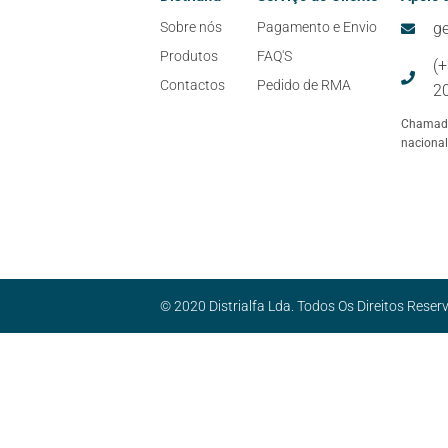
Sobre nós
Pagamento e Envio
ge
Produtos
FAQ'S
(
Contactos
Pedido de RMA
2
Chamada
nacional
-
© 2020 Distrialfa Lda. Todos Os Direitos Reser