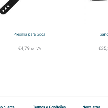
Presilha para Soca
Sand
€
4,79
€
35,
s/ IVA
o cliente
Termos e Condições
Newsletter