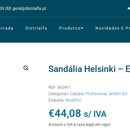
09 |
geral@distrialfa.pt
ntrada
Distrialfa
Produtos
Novidades E 
Sandália Helsinki –
REF:
WG9F1
Categorias:
Calçado Profissional
,
WASH´GO
Etiqueta:
Wash'Go
€
44,08
s/ IVA
Acresce o IVA à taxa legal em vigor