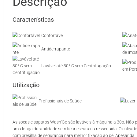
Descrição
Características
Confortável
Antiderrapante
Lavável até 30º C sem Centrifugação
Utilização
Profissionais de Saúde
As socas e sapatos Wash’Go são laváveis à máquina a 30o. Não per
uma longa durabilidade sem ficar escura ou ressequida. O calçado
com presilha de segurança para melhor fixação ao pé. Apesar da 