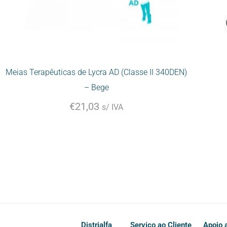
Meias Terapêuticas de Lycra AD (Classe II 340DEN)
– Bege
€
21,03
s/ IVA
Distrialfa
Serviço ao Cliente
Apoio a