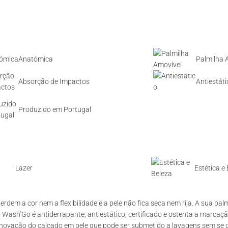
Anatómica
Palmilha 
Absorção de Impactos
Antiestáti
Produzido em Portugal
Lazer
Estética e
dem a cor nem a flexibilidade e a pele não fica seca nem rija. A sua pal
 Wash’Go é antiderrapante, antiestático, certificado e ostenta a marcaçã
inovação do calçado em pele que pode ser submetido a lavagens sem se d