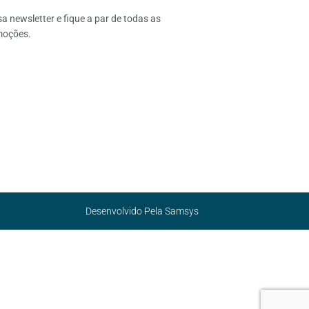
 newsletter e fique a par de todas as 
moções.
Desenvolvido Pela
Samsys