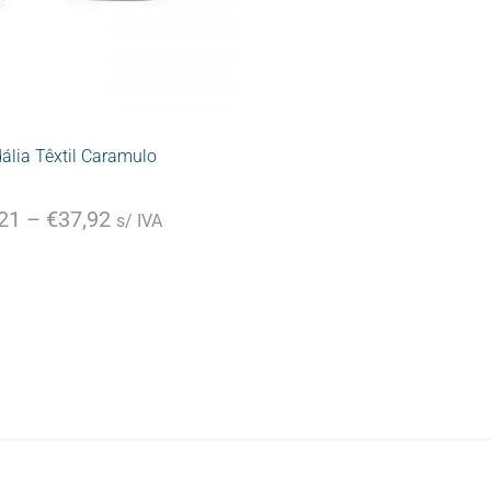
ália Têxtil Caramulo
21
–
€
37,92
s/ IVA