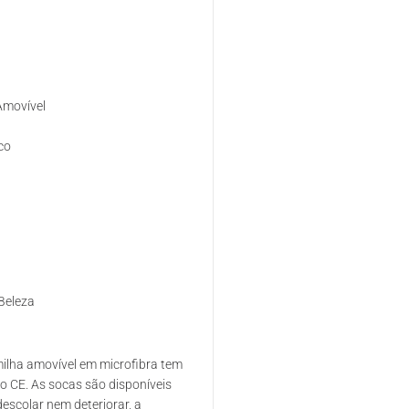
Amovível
co
 Beleza
milha amovível em microfibra tem
o CE. As socas são disponíveis
escolar nem deteriorar, a