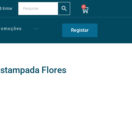
0
Entrar
Promoções
···
Registar
 Estampada Flores