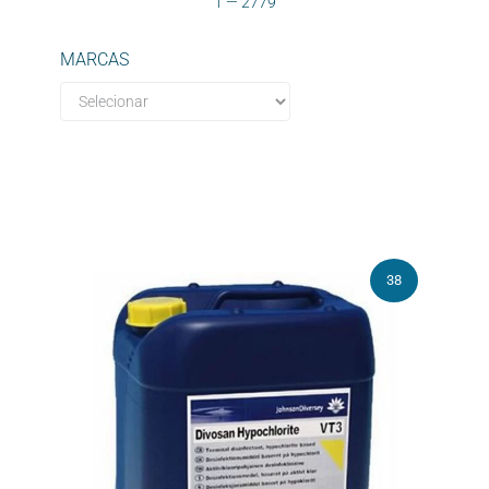
1
—
2779
MARCAS
38