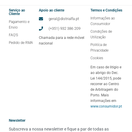
Serviço ao
Apoio ao cliente
Termos e Condições
Cliente
Informações ao
geral@distrialfa.pt
Pagamento e
Consumidor
Envio
(+351) 932 386 209
Condições de
FAQ'S
Utilização
Chamada para a rede móvel
Pedido de RMA
nacional
Politíca de
Privacidade
Cookies
Em caso de litigio e
ao abrigo do Dec.
Lei 144/2015, pode
recorrer ao Centro
de Arbitragem do
Porto. Mais
informações em
www.consumidor.pt
Newsletter
Subscreva a nossa newsletter e fique a par de todas as 