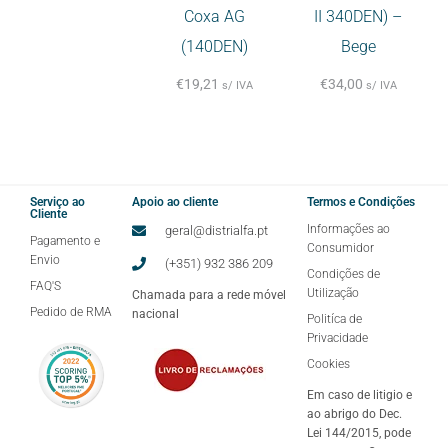
Coxa AG
II 340DEN) –
(140DEN)
Bege
€
19,21
€
34,00
s/ IVA
s/ IVA
Serviço ao
Apoio ao cliente
Termos e Condições
Cliente
Informações ao
geral@distrialfa.pt
Pagamento e
Consumidor
Envio
(+351) 932 386 209
Condições de
FAQ'S
Utilização
Chamada para a rede móvel
Pedido de RMA
nacional
Politíca de
Privacidade
Cookies
Em caso de litigio e
ao abrigo do Dec.
Lei 144/2015, pode