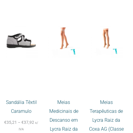
Sandália Têxtil
Meias
Meias
Caramulo
Medicinais de
Terapêuticas de
Descanso em
Lycra Raiz da
€
35,21
–
€
37,92
s/
Lycra Raiz da
Coxa AG (Classe
IVA