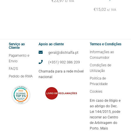
€
23,97
s/ IVA
€
15,02
s/ IVA
Serviço ao
Apoio ao cliente
Termos e Condições
Cliente
Informações ao
geral@distrialfa.pt
Pagamento e
Consumidor
Envio
(+351) 932 386 209
Condições de
FAQ'S
Utilização
Chamada para a rede móvel
Pedido de RMA
nacional
Politíca de
Privacidade
Cookies
Em caso de litigio e
ao abrigo do Dec.
Lei 144/2015, pode
recorrer ao Centro
de Arbitragem do
Porto. Mais