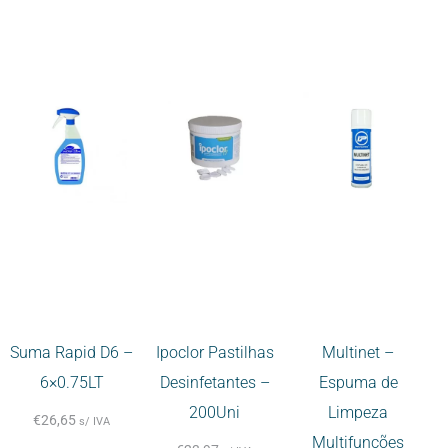
Suma Rapid D6 –
Ipoclor Pastilhas
Multinet –
6×0.75LT
Desinfetantes –
Espuma de
200Uni
Limpeza
€
26,65
s/ IVA
Multifunções