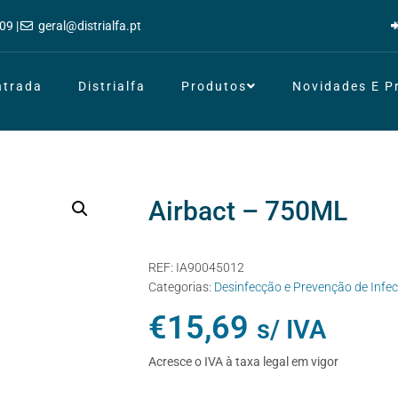
09 |
geral@distrialfa.pt
ntrada
Distrialfa
Produtos
Novidades E 
Airbact – 750ML
REF:
IA90045012
Categorias:
Desinfecção e Prevenção de Infe
€
15,69
s/ IVA
Acresce o IVA à taxa legal em vigor