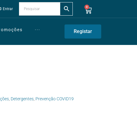
0
Entrar
Promoções
···
Registar
cções
,
Detergentes
,
Prevenção COVID19