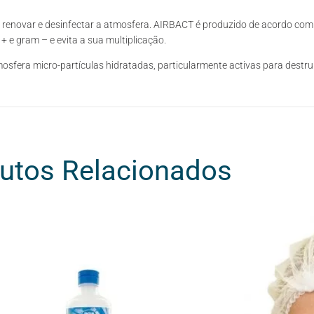
, renovar e desinfectar a atmosfera. AIRBACT é produzido de acordo co
+ e gram – e evita a sua multiplicação.
osfera micro-partículas hidratadas, particularmente activas para destr
utos Relacionados