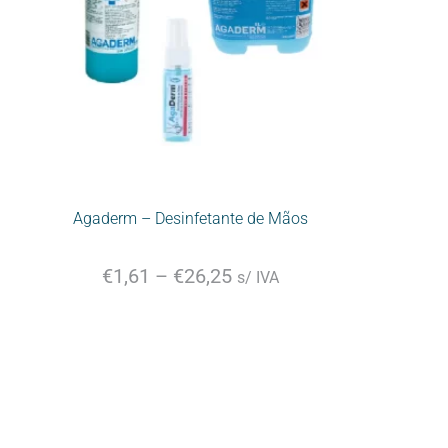
Agaderm – Desinfetante de Mãos
€
1,61
–
€
26,25
s/ IVA