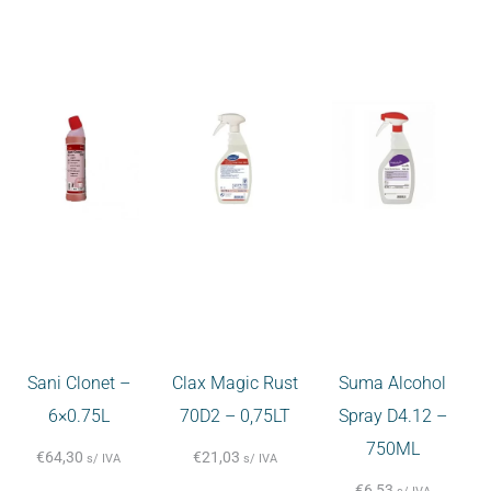
Sani Clonet –
Clax Magic Rust
Suma Alcohol
6×0.75L
70D2 – 0,75LT
Spray D4.12 –
750ML
€
64,30
€
21,03
s/ IVA
s/ IVA
€
6,53