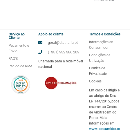
s/ IVA
Serviço ao
Apoio ao cliente
Termos e Condições
Cliente
Informações ao
geral@distrialfa.pt
Pagamento e
Consumidor
Envio
(+351) 932 386 209
Condições de
FAQ'S
Utilização
Chamada para a rede móvel
Pedido de RMA
nacional
Politíca de
Privacidade
Cookies
Em caso de litigio e
ao abrigo do Dec.
Lei 144/2015, pode
recorrer ao Centro
de Arbitragem do
Porto. Mais
informações em
www.consumidor.pt