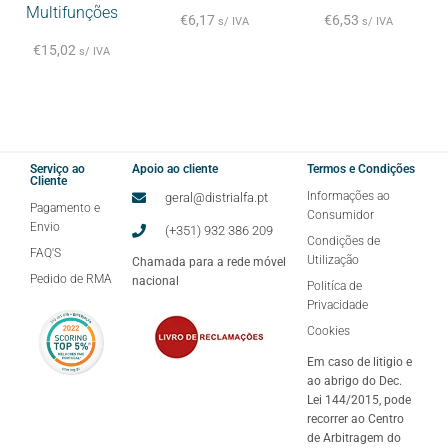
Multifunções
€
6,17
€
6,53
s/ IVA
s/ IVA
€
15,02
s/ IVA
Serviço ao
Apoio ao cliente
Termos e Condições
Cliente
Informações ao
geral@distrialfa.pt
Pagamento e
Consumidor
Envio
(+351) 932 386 209
Condições de
FAQ'S
Utilização
Chamada para a rede móvel
Pedido de RMA
nacional
Politíca de
Privacidade
Cookies
Em caso de litigio e
ao abrigo do Dec.
Lei 144/2015, pode
recorrer ao Centro
de Arbitragem do