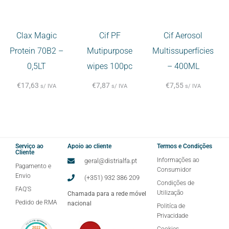
Clax Magic
Cif PF
Cif Aerosol
Protein 70B2 –
Mutipurpose
Multissuperfícies
0,5LT
wipes 100pc
– 400ML
€
17,63
€
7,87
€
7,55
s/ IVA
s/ IVA
s/ IVA
Serviço ao
Apoio ao cliente
Termos e Condições
Cliente
Informações ao
geral@distrialfa.pt
Pagamento e
Consumidor
Envio
(+351) 932 386 209
Condições de
FAQ'S
Utilização
Chamada para a rede móvel
Pedido de RMA
nacional
Politíca de
Privacidade