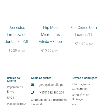
Domestos
Flip Mop
CIF Creme Com
Limpeza de
Microfibras
Lixivia 2LT
Juntas 750ML
Vileda + Cabo
€
14,67
s/ IVA
€
8,28
€
15,90
s/ IVA
s/ IVA
Serviço ao
Apoio ao cliente
Termos e Condições
Cliente
Informações ao
geral@distrialfa.pt
Pagamento e
Consumidor
Envio
(+351) 932 386 209
Condições de
FAQ'S
Utilização
Chamada para a rede móvel
Pedido de RMA
nacional