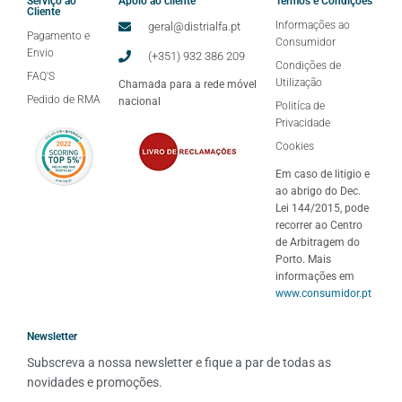
Serviço ao
Apoio ao cliente
Termos e Condições
Cliente
Informações ao
geral@distrialfa.pt
Pagamento e
Consumidor
Envio
(+351) 932 386 209
Condições de
FAQ'S
Utilização
Chamada para a rede móvel
Pedido de RMA
nacional
Politíca de
Privacidade
Cookies
Em caso de litigio e
ao abrigo do Dec.
Lei 144/2015, pode
recorrer ao Centro
de Arbitragem do
Porto. Mais
informações em
www.consumidor.pt
Newsletter
Subscreva a nossa newsletter e fique a par de todas as 
novidades e promoções.