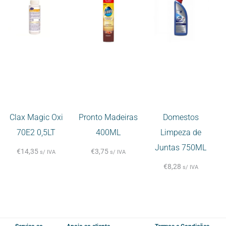
Clax Magic Oxi
Pronto Madeiras
Domestos
70E2 0,5LT
400ML
Limpeza de
Juntas 750ML
€
14,35
€
3,75
s/ IVA
s/ IVA
€
8,28
s/ IVA