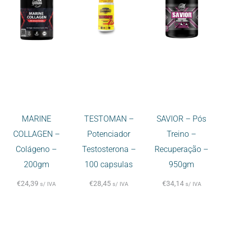
MARINE
TESTOMAN –
SAVIOR – Pós
COLLAGEN –
Potenciador
Treino –
Colágeno –
Testosterona –
Recuperação –
200gm
100 capsulas
950gm
€
24,39
€
28,45
€
34,14
s/ IVA
s/ IVA
s/ IVA