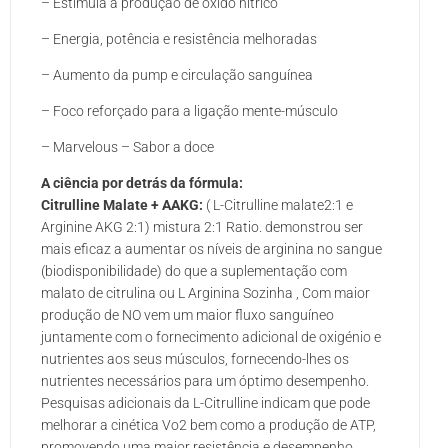
– Estimula a produção de óxido nítrico
– Energia, potência e resistência melhoradas
– Aumento da pump e circulação sanguínea
– Foco reforçado para a ligação mente-músculo
– Marvelous – Sabor a doce
A ciência por detrás da fórmula:
Citrulline Malate + AAKG:
( L-Citrulline malate2:1 e
Arginine AKG 2:1) mistura 2:1 Ratio. demonstrou ser
mais eficaz a aumentar os níveis de arginina no sangue
(biodisponibilidade) do que a suplementação com
malato de citrulina ou L Arginina Sozinha , Com maior
produção de NO vem um maior fluxo sanguíneo
juntamente com o fornecimento adicional de oxigénio e
nutrientes aos seus músculos, fornecendo-lhes os
nutrientes necessários para um óptimo desempenho.
Pesquisas adicionais da L-Citrulline indicam que pode
melhorar a cinética Vo2 bem como a produção de ATP,
promovendo uma maior resistência e desempenho