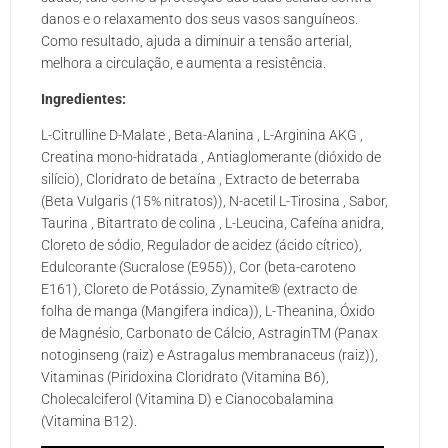
danos e o relaxamento dos seus vasos sanguíneos.
Como resultado, ajuda a diminuir a tensão arterial,
melhora a circulação, e aumenta a resistência.
Ingredientes:
L-Citrulline D-Malate , Beta-Alanina , L-Arginina AKG ,
Creatina mono-hidratada , Antiaglomerante (dióxido de
silício), Cloridrato de betaína , Extracto de beterraba
(Beta Vulgaris (15% nitratos)), N-acetil L-Tirosina , Sabor,
Taurina , Bitartrato de colina , L-Leucina, Cafeína anidra,
Cloreto de sódio, Regulador de acidez (ácido cítrico),
Edulcorante (Sucralose (E955)), Cor (beta-caroteno
E161), Cloreto de Potássio, Zynamite® (extracto de
folha de manga (Mangifera indica)), L-Theanina, Óxido
de Magnésio, Carbonato de Cálcio, AstraginTM (Panax
notoginseng (raiz) e Astragalus membranaceus (raiz)),
Vitaminas (Piridoxina Cloridrato (Vitamina B6),
Cholecalciferol (Vitamina D) e Cianocobalamina
(Vitamina B12).