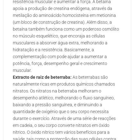
resistência muscular e aumentar a força. A betaína
apoia a produção de creatina endógena, através da
metilação do aminoácido homocisteína em metionina
(um bloco de construção de creatina). Além disso, a
betaína também funciona como um poderoso osmólito
no músculo esquelético, que encoraja as células
musculares a absorver água extra, melhorando a
hidratação e a resistência. Basicamente, a
complementação com pode ajudar a aumentar a
potência, força, desempenho geral e crescimento
muscular.
Extracto de raiz de beterraba:
As beterrabas são
naturalmente ricas em produtos químicos chamados
nitratos. Os nitratos na beterraba melhoram o
desempenho atlético, melhorando o fluxo sanguíneo,
baixando a pressão sanguínea, e diminuindo a
quantidade de oxigénio que o seu corpo necessita
durante o exercício. Através de uma série de reacções
em cadeia, o seu corpo converte nitratos em óxido
nítrico. O óxido nítrico tem vários benefícios para a
saúde, tais como a protecção das suas células contra