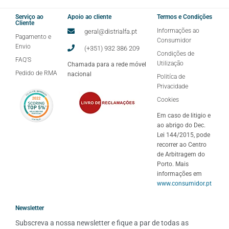
Serviço ao
Apoio ao cliente
Termos e Condições
Cliente
Informações ao
geral@distrialfa.pt
Pagamento e
Consumidor
Envio
(+351) 932 386 209
Condições de
FAQ'S
Utilização
Chamada para a rede móvel
Pedido de RMA
nacional
Politíca de
Privacidade
Cookies
Em caso de litigio e
ao abrigo do Dec.
Lei 144/2015, pode
recorrer ao Centro
de Arbitragem do
Porto. Mais
informações em
www.consumidor.pt
Newsletter
Subscreva a nossa newsletter e fique a par de todas as 