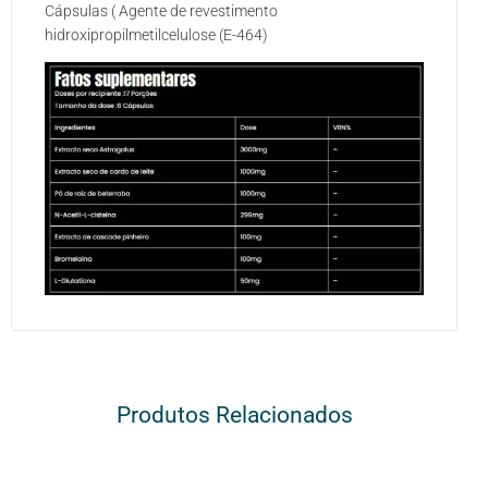
Cápsulas ( Agente de revestimento
hidroxipropilmetilcelulose (E-464)
Produtos Relacionados