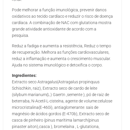
Pode melhorar a função imunológica, prevenir danos
oxidativos ao tecido cardíaco e reduzir o risco de doença
cardíaca. A combinação de NAC com glutationa mostra
grande atividade antioxidante de acordo com a
pesquisa.
Reduz a fadiga e aumenta a resistência, Reduz o tempo
de recuperação. Melhora as funções cardiovasculares,
reduz a inflamação e aumenta o crescimento muscular.
Ajuda no sistema imunológico e detoxifica o corpo.
Ingredientes:
Extracto seco Astragalus(Astragalus propinquus
Schischkin, raiz), Extracto seco de cardo de leite
(silybum marianum(L.) Gaertn ,semente ), pó de raiz de
beterraba, N-Acetil-L-cisteína, agente de volume:celulose
microcristalina(E-460i), antiaglomerante: sais de
magnésio de ácidos gordos (E-470b), Extracto seco de
casca de pinheiro (pinus marítima lamarch(pinus
pinaster aiton),casca ), bromelaína , L-glutationa,