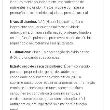
é naturalmente abundante em uma variedade de
nutrientes, incluindo nitratos, o que é bom para a
produção de óxido nítrico, ajuda na pressão arterial.
N-acetil cisteína:
NAC (N-acetil-L-cisteína) é um
ingrediente popular que possui forte atividade
antioxidante, diminui a inflamação, protege o fígado e
os rins, função pulmonar, promove a saúde do cérebro
regulando o neurotransmissor glutamato.
L-Glutationa:
Diminui a degradação do óxido nítrico
(NO), prolongando suas bombas.
Extrato seco de casca de pinheiro:
É bem conhecido
por suas propriedades gerais de saúde e sua
capacidade de aumentar o óxido nítrico (NO), a
suplementação pode reduzir os sintomas de inflamação
crônica e doenças autoimunes, aumenta o fluxo
sanguíneo e o controle da glicose no sangue, é
cardioprotetor e pode ajudar com disfunção erétil,
antidiabético, anti-hipertensivo e melhora a função
renal.