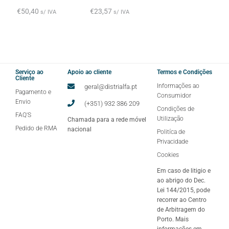
€
50,40
€
23,57
s/ IVA
s/ IVA
Serviço ao
Apoio ao cliente
Termos e Condições
Cliente
Informações ao
geral@distrialfa.pt
Pagamento e
Consumidor
Envio
(+351) 932 386 209
Condições de
FAQ'S
Utilização
Chamada para a rede móvel
Pedido de RMA
nacional
Politíca de
Privacidade
Cookies
Em caso de litigio e
ao abrigo do Dec.
Lei 144/2015, pode
recorrer ao Centro
de Arbitragem do
Porto. Mais
informações em