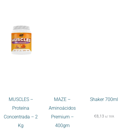
MUSCLES –
MAZE –
Shaker 700ml
Proteína
Aminoácidos
€
8,13
Concentrada – 2
Premium –
s/ IVA
Kg
400gm