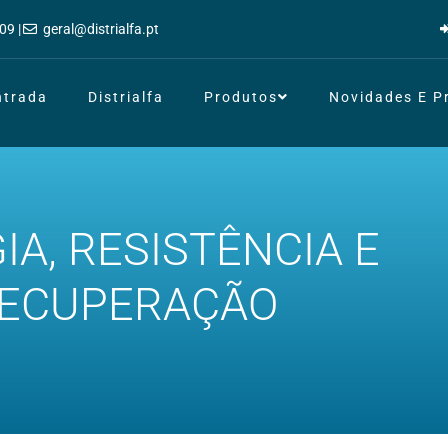
09 |
geral@distrialfa.pt
ntrada
Distrialfa
Produtos
Novidades E 
IA, RESISTÊNCIA E
ECUPERAÇÃO