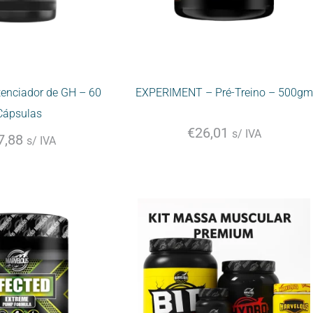
tenciador de GH – 60
EXPERIMENT – Pré-Treino – 500gm
Cápsulas
€
26,01
s/ IVA
7,88
s/ IVA