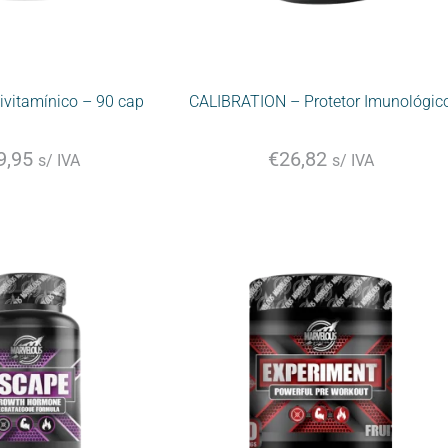
ivitamínico – 90 cap
CALIBRATION – Protetor Imunológic
9,95
€
26,82
s/ IVA
s/ IVA