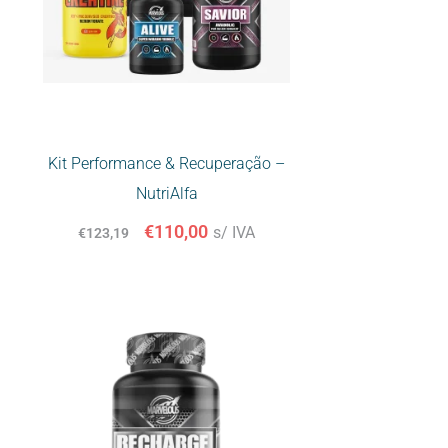
Kit Performance & Recuperação –
NutriAlfa
€
110,00
s/ IVA
€
123,19