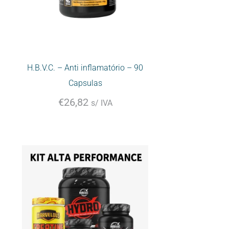
H.B.V.C. – Anti inflamatório – 90
Capsulas
€
26,82
s/ IVA