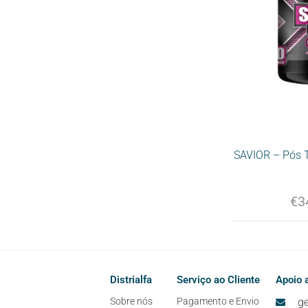
SAVIOR – Pós T
€
3
Distrialfa
Serviço ao Cliente
Apoio a
Sobre nós
Pagamento e Envio
ge