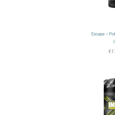
Escape – Po
€
1