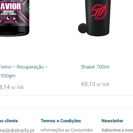
reino – Recuperação –
Shaker 700ml
950gm
€
8,13
s/ IVA
4,14
s/ IVA
o cliente
Termos e Condições
Newsletter
ral@distrialfa.pt
Informações ao Consumidor
Subscreva a nossa