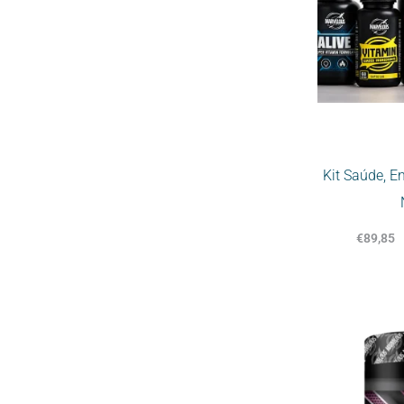
Kit Saúde, E
€
89,85