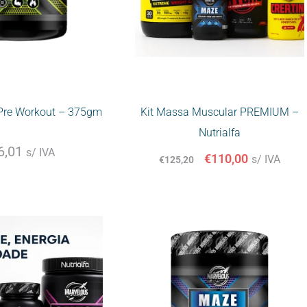
Pre Workout – 375gm
Kit Massa Muscular PREMIUM –
Nutrialfa
6,01
s/ IVA
€
110,00
s/ IVA
€
125,20