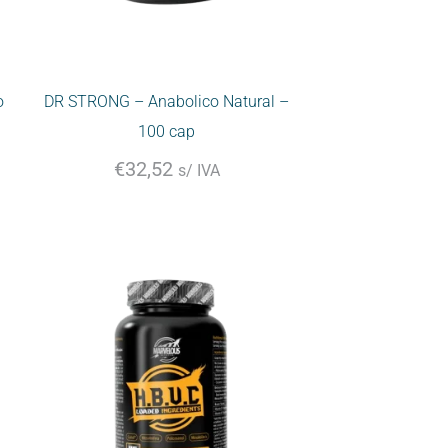
o
DR STRONG – Anabolico Natural –
100 cap
€
32,52
s/ IVA