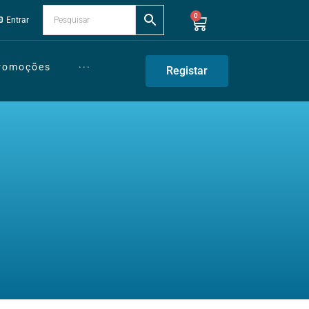
0
Entrar
Promoções
···
Registar