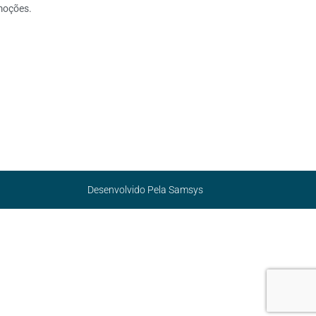
moções.
Desenvolvido Pela
Samsys