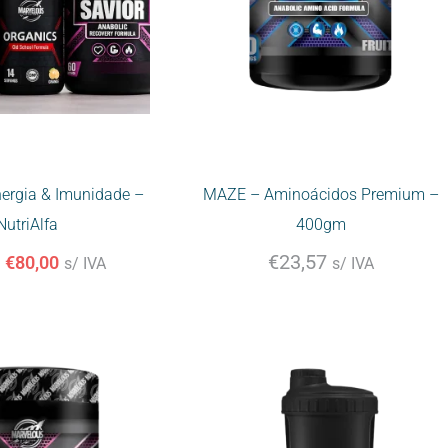
nergia & Imunidade –
MAZE – Aminoácidos Premium –
NutriAlfa
400gm
€
23,57
€
80,00
s/ IVA
s/ IVA