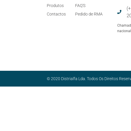
Produtos
FAQ'S
(
Contactos
Pedido de RMA
2
Chamada
nacional
-
© 2020 Distrialfa Lda. Todos Os Direitos Reser