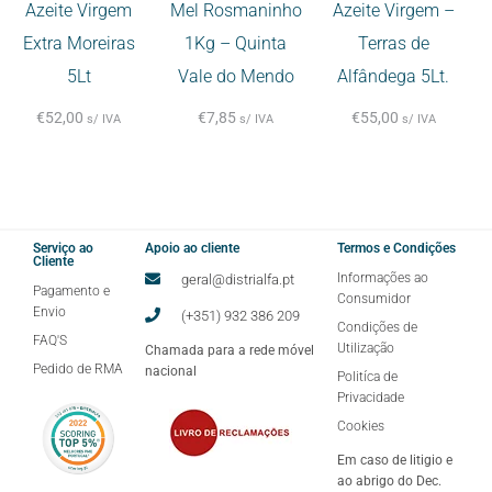
Azeite Virgem
Mel Rosmaninho
Azeite Virgem –
Extra Moreiras
1Kg – Quinta
Terras de
5Lt
Vale do Mendo
Alfândega 5Lt.
€
52,00
€
7,85
€
55,00
s/ IVA
s/ IVA
s/ IVA
Serviço ao
Apoio ao cliente
Termos e Condições
Cliente
Informações ao
geral@distrialfa.pt
Pagamento e
Consumidor
Envio
(+351) 932 386 209
Condições de
FAQ'S
Utilização
Chamada para a rede móvel
Pedido de RMA
nacional
Politíca de
Privacidade
Cookies
Em caso de litigio e
ao abrigo do Dec.