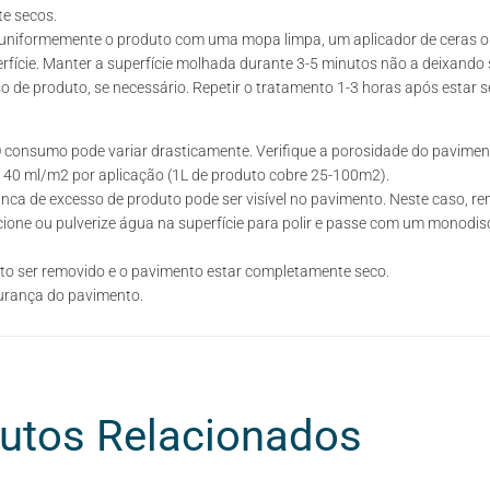
e secos.
ndo uniformemente o produto com uma mopa limpa, um aplicador de cera
ície. Manter a superfície molhada durante 3-5 minutos não a deixando 
de produto, se necessário. Repetir o tratamento 1-3 horas após estar se
 consumo pode variar drasticamente. Verifique a porosidade do paviment
40 ml/m2 por aplicação (1L de produto cobre 25-100m2).
nca de excesso de produto pode ser visível no pavimento. Neste caso, 
dicione ou pulverize água na superfície para polir e passe com um monod
uto ser removido e o pavimento estar completamente seco.
gurança do pavimento.
utos Relacionados