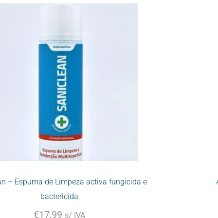
an – Espuma de Limpeza activa fungicida e
bactericida
€
17,99
s/ IVA