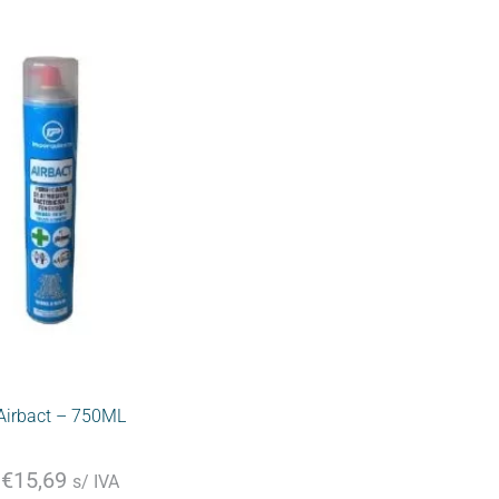
Airbact – 750ML
€
15,69
s/ IVA