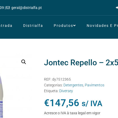
09 |
geral@distrialfa.pt
ntrada
Distrialfa
Produtos
Novidades E 
Jontec Repello – 2x
REF:
dy7512365
Categorias:
Detergentes
,
Pavimentos
Etiqueta:
Diversey
€
147,56
s/ IVA
Acresce o IVA à taxa legal em vigor