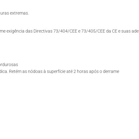
uras extremas.
rme exigência das Directivas 73/404/CEE e 73/405/CEE da CE e suas ad
ordurosas
dica. Retém as nódoas à superfície até 2 horas após o derrame