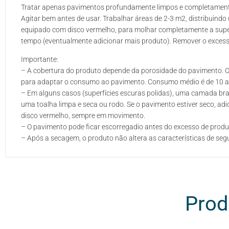
Tratar apenas pavimentos profundamente limpos e completament
Agitar bem antes de usar. Trabalhar áreas de 2-3 m2, distribui
equipado com disco vermelho, para molhar completamente a superf
tempo (eventualmente adicionar mais produto). Remover o excesso 
Importante:
– A cobertura do produto depende da porosidade do pavimento. O
para adaptar o consumo ao pavimento. Consumo médio é de 10 a 
– Em alguns casos (superfícies escuras polidas), uma camada bra
uma toalha limpa e seca ou rodo. Se o pavimento estiver seco, a
disco vermelho, sempre em movimento.
– O pavimento pode ficar escorregadio antes do excesso de prod
– Após a secagem, o produto não altera as características de se
Prod