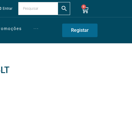
0
Entrar
Promoções
···
Registar
5LT