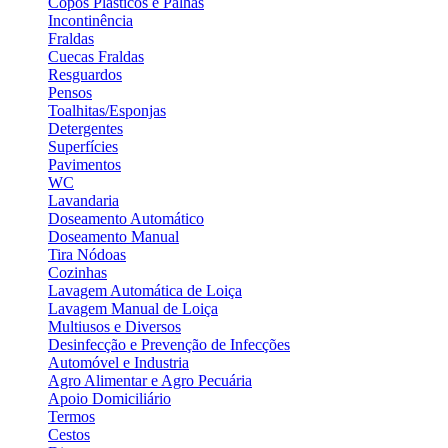
Copos Plásticos e Palhas
Incontinência
Fraldas
Cuecas Fraldas
Resguardos
Pensos
Toalhitas/Esponjas
Detergentes
Superfícies
Pavimentos
WC
Lavandaria
Doseamento Automático
Doseamento Manual
Tira Nódoas
Cozinhas
Lavagem Automática de Loiça
Lavagem Manual de Loiça
Multiusos e Diversos
Desinfecção e Prevenção de Infecções
Automóvel e Industria
Agro Alimentar e Agro Pecuária
Apoio Domiciliário
Termos
Cestos