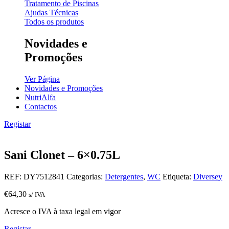
Tratamento de Piscinas
Ajudas Técnicas
Todos os produtos
Novidades e
Promoções
Ver Página
Novidades e Promoções
NutriAlfa
Contactos
Registar
Sani Clonet – 6×0.75L
REF:
DY7512841
Categorias:
Detergentes
,
WC
Etiqueta:
Diversey
€
64,30
s/ IVA
Acresce o IVA à taxa legal em vigor
Registar