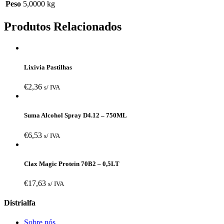
Peso
5,0000 kg
Produtos Relacionados
Lixivia Pastilhas
€
2,36
s/ IVA
Suma Alcohol Spray D4.12 – 750ML
€
6,53
s/ IVA
Clax Magic Protein 70B2 – 0,5LT
€
17,63
s/ IVA
Distrialfa
Sobre nós