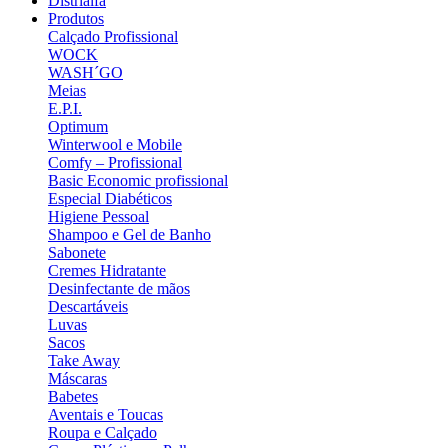
Distrialfa
Produtos
Calçado Profissional
WOCK
WASH´GO
Meias
E.P.I.
Optimum
Winterwool e Mobile
Comfy – Profissional
Basic Economic profissional
Especial Diabéticos
Higiene Pessoal
Shampoo e Gel de Banho
Sabonete
Cremes Hidratante
Desinfectante de mãos
Descartáveis
Luvas
Sacos
Take Away
Máscaras
Babetes
Aventais e Toucas
Roupa e Calçado