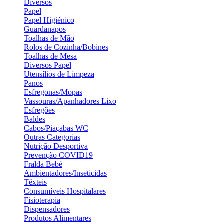
Diversos
Papel
Papel Higiénico
Guardanapos
Toalhas de Mão
Rolos de Cozinha/Bobines
Toalhas de Mesa
Diversos Papel
Utensílios de Limpeza
Panos
Esfregonas/Mopas
Vassouras/Apanhadores Lixo
Esfregões
Baldes
Cabos/Piaçabas WC
Outras Categorias
Nutrição Desportiva
Prevenção COVID19
Fralda Bebé
Ambientadores/Inseticidas
Têxteis
Consumíveis Hospitalares
Fisioterapia
Dispensadores
Produtos Alimentares