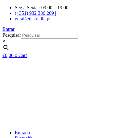
Skip
Seg a Sexta : 09.00 – 19.00 |
to
(+351) 932 386 209 |
content
geral@distrialfa.pt
Entrar
Pesquisar
×
€
0,00
0
Cart
Entrada