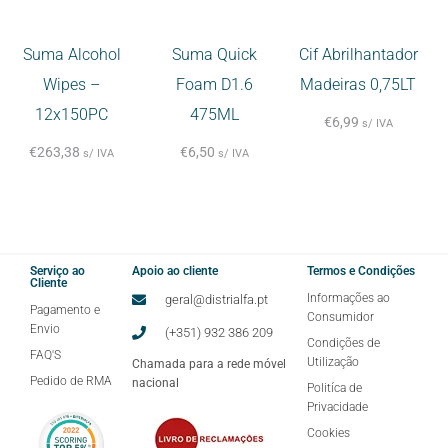
Suma Alcohol
Suma Quick
Cif Abrilhantador
Wipes –
Foam D1.6
Madeiras 0,75LT
12x150PC
475ML
€
6,99
s/ IVA
€
263,38
€
6,50
s/ IVA
s/ IVA
Serviço ao
Apoio ao cliente
Termos e Condições
Cliente
Informações ao
geral@distrialfa.pt
Pagamento e
Consumidor
Envio
(+351) 932 386 209
Condições de
FAQ'S
Utilização
Chamada para a rede móvel
Pedido de RMA
nacional
Politíca de
Privacidade
Cookies