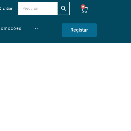
0
Entrar
Promoções
···
Registar