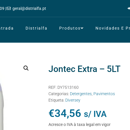
09 |
geral@distrialfa.pt
ntrada
Distrialfa
Produtos
Novidades E 
Jontec Extra – 5LT
REF:
DY7513160
Categorias:
Detergentes
,
Pavimentos
Etiqueta:
Diversey
€
34,56
s/ IVA
Acresce o IVA à taxa legal em vigor