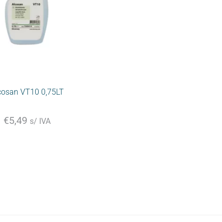
cosan VT10 0,75LT
€
5,49
s/ IVA