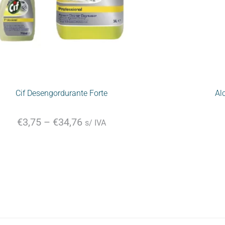
Cif Desengordurante Forte
Al
€
3,75
–
€
34,76
s/ IVA