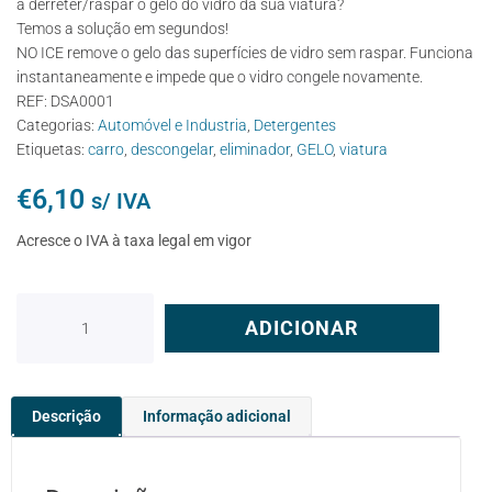
a derreter/raspar o gelo do vidro da sua viatura?
Temos a solução em segundos!
NO ICE remove o gelo das superfícies de vidro sem raspar. Funciona
instantaneamente e impede que o vidro congele novamente.
REF:
DSA0001
Categorias:
Automóvel e Industria
,
Detergentes
Etiquetas:
carro
,
descongelar
,
eliminador
,
GELO
,
viatura
€
6,10
s/ IVA
Acresce o IVA à taxa legal em vigor
ADICIONAR
Descrição
Informação adicional