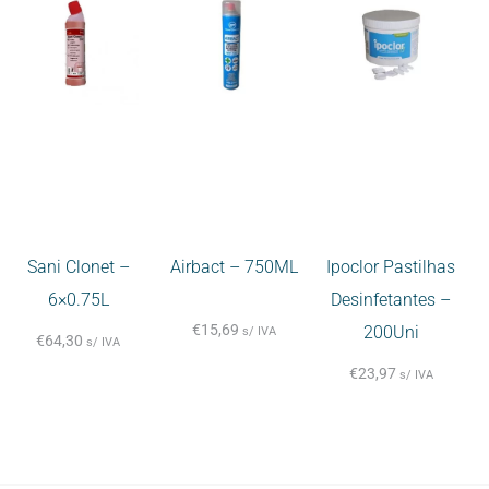
Sani Clonet –
Airbact – 750ML
Ipoclor Pastilhas
6×0.75L
Desinfetantes –
€
15,69
200Uni
s/ IVA
€
64,30
s/ IVA
€
23,97
s/ IVA