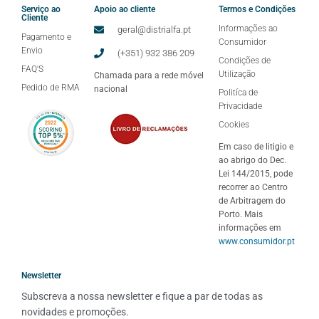
Serviço ao
Apoio ao cliente
Termos e Condições
Cliente
Informações ao
geral@distrialfa.pt
Pagamento e
Consumidor
Envio
(+351) 932 386 209
Condições de
FAQ'S
Utilização
Chamada para a rede móvel
Pedido de RMA
nacional
Politíca de
Privacidade
Cookies
Em caso de litigio e
ao abrigo do Dec.
Lei 144/2015, pode
recorrer ao Centro
de Arbitragem do
Porto. Mais
informações em
www.consumidor.pt
Newsletter
Subscreva a nossa newsletter e fique a par de todas as 
novidades e promoções.