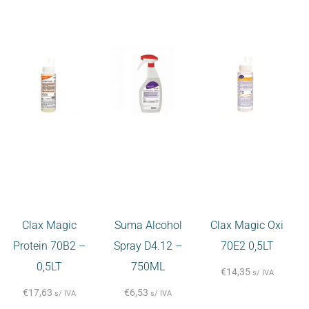
Clax Magic
Suma Alcohol
Clax Magic Oxi
Protein 70B2 –
Spray D4.12 –
70E2 0,5LT
0,5LT
750ML
€
14,35
s/ IVA
€
17,63
€
6,53
s/ IVA
s/ IVA