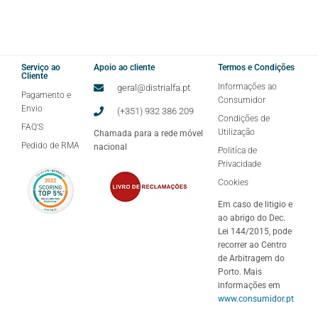
Serviço ao
Apoio ao cliente
Termos e Condições
Cliente
Informações ao
geral@distrialfa.pt
Pagamento e
Consumidor
Envio
(+351) 932 386 209
Condições de
FAQ'S
Utilização
Chamada para a rede móvel
Pedido de RMA
nacional
Politíca de
Privacidade
Cookies
Em caso de litigio e
ao abrigo do Dec.
Lei 144/2015, pode
recorrer ao Centro
de Arbitragem do
Porto. Mais
informações em
www.consumidor.pt