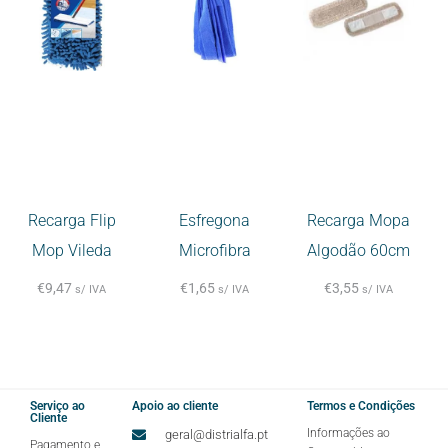
Recarga Flip
Esfregona
Recarga Mopa
Mop Vileda
Microfibra
Algodão 60cm
€
9,47
€
1,65
€
3,55
s/ IVA
s/ IVA
s/ IVA
Serviço ao
Apoio ao cliente
Termos e Condições
Cliente
Informações ao
geral@distrialfa.pt
Pagamento e