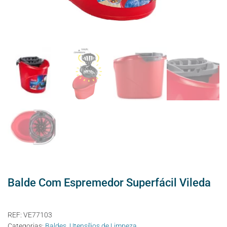
Balde Com Espremedor Superfácil Vileda
REF:
VE77103
Categorias:
Baldes
,
Utensílios de Limpeza