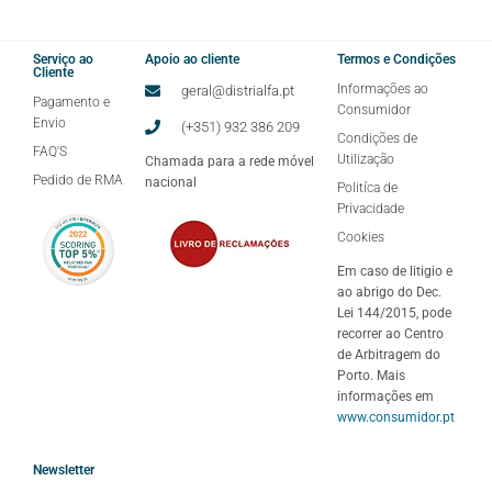
Serviço ao
Apoio ao cliente
Termos e Condições
Cliente
Informações ao
geral@distrialfa.pt
Pagamento e
Consumidor
Envio
(+351) 932 386 209
Condições de
FAQ'S
Utilização
Chamada para a rede móvel
Pedido de RMA
nacional
Politíca de
Privacidade
Cookies
Em caso de litigio e
ao abrigo do Dec.
Lei 144/2015, pode
recorrer ao Centro
de Arbitragem do
Porto. Mais
informações em
www.consumidor.pt
Newsletter