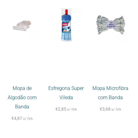
Mopa de
Esfregona Super
Mopa Microfibra
Algodão com
Vileda
com Banda
Banda
€
2,85
€
3,68
s/ IVA
s/ IVA
€
4,87
s/ IVA