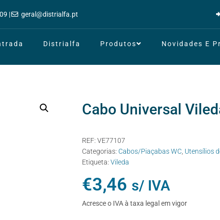
09 |
geral@distrialfa.pt
ntrada
Distrialfa
Produtos
Novidades E 
Cabo Universal Viled
REF:
VE77107
Categorias:
Cabos/Piaçabas WC
,
Utensílios 
Etiqueta:
Vileda
€
3,46
s/ IVA
Acresce o IVA à taxa legal em vigor