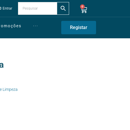
0
Entrar
Promoções
···
Registar
a
de Limpeza