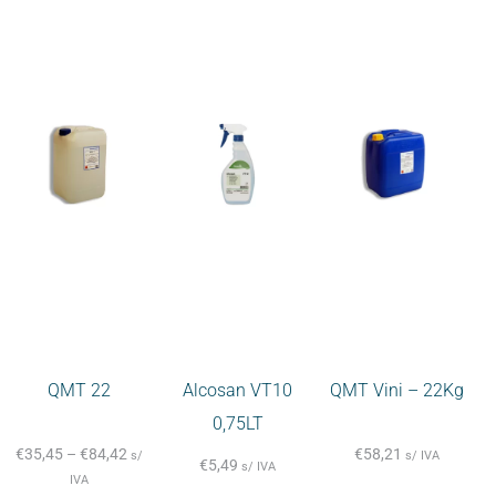
QMT 22
Alcosan VT10
QMT Vini – 22Kg
0,75LT
€
35,45
–
€
84,42
€
58,21
s/
s/ IVA
€
5,49
s/ IVA
IVA