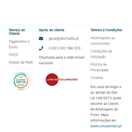
Serviço ao
Apoio ao cliente
Termos e Condições
Cliente
Informações ao
geral@distrialfa.pt
Pagamento e
Consumidor
Envio
(+351) 932 386 209
Condições de
FAQ'S
Utilização
Chamada para a rede móvel
Pedido de RMA
nacional
Politíca de
Privacidade
Cookies
Em caso de litigio e
ao abrigo do Dec.
Lei 144/2015, pode
recorrer ao Centro
de Arbitragem do
Porto. Mais
informações em
www.consumidor.pt