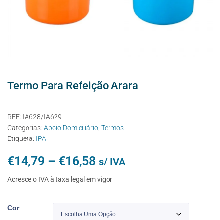
Termo Para Refeição Arara
REF:
IA628/IA629
Categorias:
Apoio Domiciliário
,
Termos
Etiqueta:
IPA
€
14,79
–
€
16,58
s/ IVA
Acresce o IVA à taxa legal em vigor
Cor