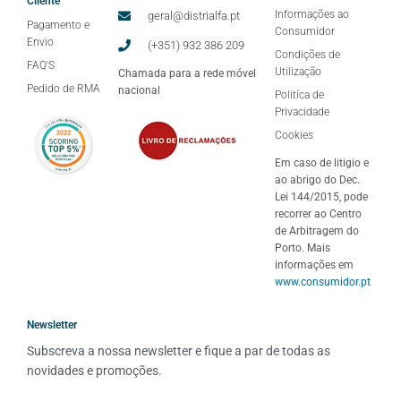
Cliente
Informações ao
geral@distrialfa.pt
Pagamento e
Consumidor
Envio
(+351) 932 386 209
Condições de
FAQ'S
Utilização
Chamada para a rede móvel
Pedido de RMA
nacional
Politíca de
Privacidade
Cookies
Em caso de litigio e
ao abrigo do Dec.
Lei 144/2015, pode
recorrer ao Centro
de Arbitragem do
Porto. Mais
informações em
www.consumidor.pt
Newsletter
Subscreva a nossa newsletter e fique a par de todas as 
novidades e promoções.