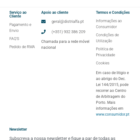
Serviço ao
Apoio ao cliente
Termos e Condições
Cliente
Informações ao
geral@distrialfa.pt
Pagamento e
Consumidor
Envio
(+351) 932 386 209
Condições de
FAQ'S
Utilização
Chamada para a rede móvel
Pedido de RMA
nacional
Politíca de
Privacidade
Cookies
Em caso de litigio e
ao abrigo do Dec.
Lei 144/2015, pode
recorrer ao Centro
de Arbitragem do
Porto. Mais
informações em
www.consumidor.pt
Newsletter
Subscreva a nossa newsletter e fique a par de todas as 