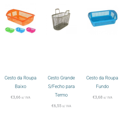
Cesto da Roupa
Cesto Grande
Cesto da Roupa
Baixo
S/Fecho para
Fundo
Termo
€
3,66
€
3,68
s/ IVA
s/ IVA
€
6,55
s/ IVA