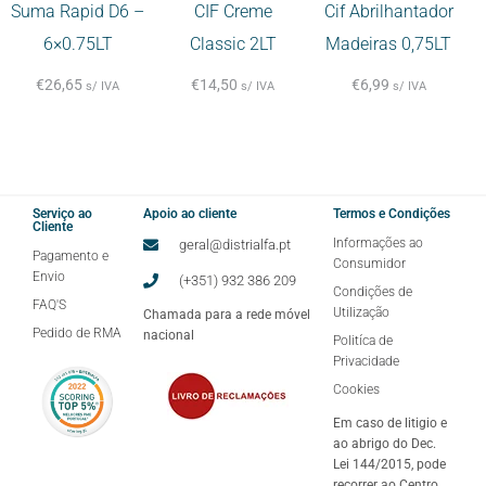
Suma Rapid D6 –
CIF Creme
Cif Abrilhantador
6×0.75LT
Classic 2LT
Madeiras 0,75LT
€
26,65
€
14,50
€
6,99
s/ IVA
s/ IVA
s/ IVA
Serviço ao
Apoio ao cliente
Termos e Condições
Cliente
Informações ao
geral@distrialfa.pt
Pagamento e
Consumidor
Envio
(+351) 932 386 209
Condições de
FAQ'S
Utilização
Chamada para a rede móvel
Pedido de RMA
nacional
Politíca de
Privacidade
Cookies
Em caso de litigio e
ao abrigo do Dec.
Lei 144/2015, pode
recorrer ao Centro