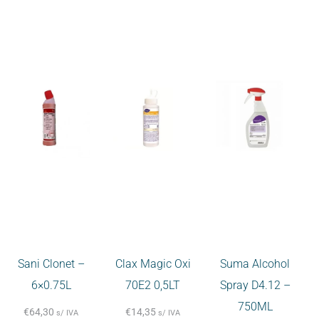
Sani Clonet –
Clax Magic Oxi
Suma Alcohol
6×0.75L
70E2 0,5LT
Spray D4.12 –
750ML
€
64,30
€
14,35
s/ IVA
s/ IVA