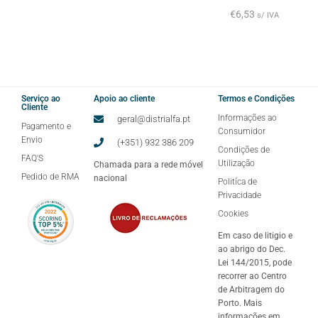
€
6,53
s/ IVA
Serviço ao
Apoio ao cliente
Termos e Condições
Cliente
Informações ao
geral@distrialfa.pt
Pagamento e
Consumidor
Envio
(+351) 932 386 209
Condições de
FAQ'S
Utilização
Chamada para a rede móvel
Pedido de RMA
nacional
Politíca de
Privacidade
Cookies
Em caso de litigio e
ao abrigo do Dec.
Lei 144/2015, pode
recorrer ao Centro
de Arbitragem do
Porto. Mais
informações em