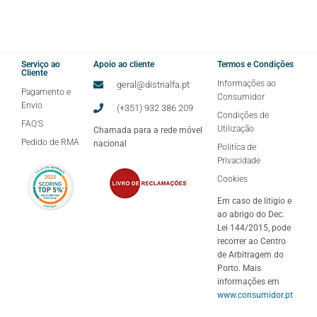
Serviço ao
Apoio ao cliente
Termos e Condições
Cliente
Informações ao
geral@distrialfa.pt
Pagamento e
Consumidor
Envio
(+351) 932 386 209
Condições de
FAQ'S
Utilização
Chamada para a rede móvel
Pedido de RMA
nacional
Politíca de
Privacidade
Cookies
Em caso de litigio e
ao abrigo do Dec.
Lei 144/2015, pode
recorrer ao Centro
de Arbitragem do
Porto. Mais
informações em
www.consumidor.pt