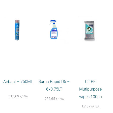
Airbact – 750ML
Suma Rapid D6 –
Cif PF
6×0.75LT
Mutipurpose
€
15,69
wipes 100pc
s/ IVA
€
26,65
s/ IVA
€
7,87
s/ IVA