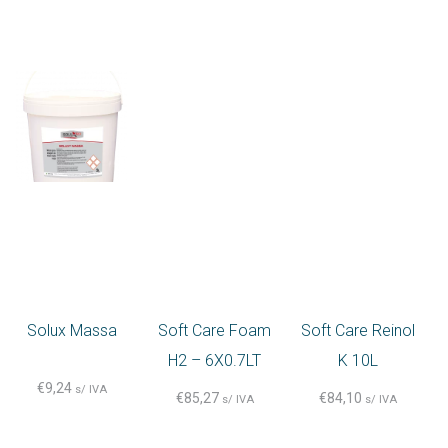
Solux Massa
Soft Care Foam
Soft Care Reinol
H2 – 6X0.7LT
K 10L
€
9,24
s/ IVA
€
85,27
€
84,10
s/ IVA
s/ IVA