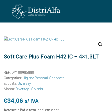
Soft Care Plus Foam H42 IC – 4×1,3LT
REF:
DY100985880
Categorias:
Higiene Pessoal
,
Sabonete
Etiqueta:
Diversey
Marca:
Diversey - Solenis
€
34,06
s/ IVA
Acresce o IVA à taxa legal em vigor