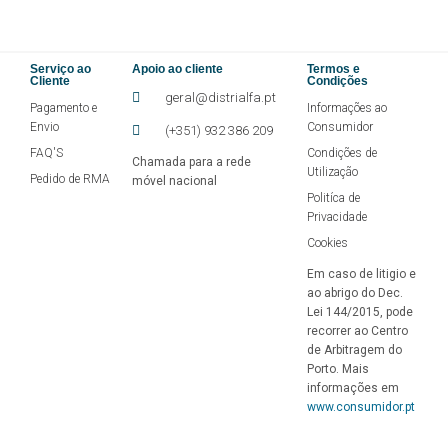
Serviço ao
Apoio ao cliente
Termos e
Cliente
Condições
geral@distrialfa.pt
Pagamento e
Informações ao
Envio
Consumidor
(+351) 932 386 209
FAQ'S
Condições de
Chamada para a rede
Utilização
Pedido de RMA
móvel nacional
Politíca de
Privacidade
Cookies
Em caso de litigio e
ao abrigo do Dec.
Lei 144/2015, pode
recorrer ao Centro
de Arbitragem do
Porto. Mais
informações em
www.consumidor.pt