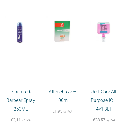
Espuma de
After Shave –
Soft Care All
Barbear Spray
100ml
Purpose IC –
250ML
4×1,3LT
€
1,95
s/ IVA
€
2,11
€
28,57
s/ IVA
s/ IVA