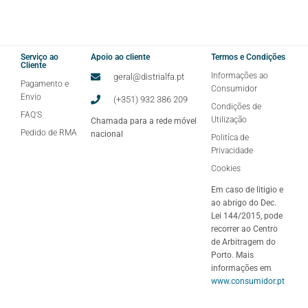
Serviço ao
Apoio ao cliente
Termos e Condições
Cliente
Informações ao
geral@distrialfa.pt
Pagamento e
Consumidor
Envio
(+351) 932 386 209
Condições de
FAQ'S
Utilização
Chamada para a rede móvel
Pedido de RMA
nacional
Politíca de
Privacidade
Cookies
Em caso de litigio e
ao abrigo do Dec.
Lei 144/2015, pode
recorrer ao Centro
de Arbitragem do
Porto. Mais
informações em
www.consumidor.pt