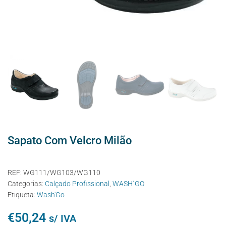
Sapato Com Velcro Milão
REF:
WG111/WG103/WG110
Categorias:
Calçado Profissional
,
WASH´GO
Etiqueta:
Wash'Go
€
50,24
s/ IVA