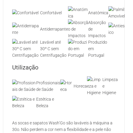
P
Confortável
Anatómica
A
Absorção
Antiderrapante
de
A
Impactos
Lavável até
Produzido
30º C sem
em
Centrifugação
Portugal
Utilização
Limpeza
Profissionais
Horeca
e
de Saúde
Higiene
Estética e
Beleza
As socas e sapatos Wash’Go são laváveis à máquina a
30o. Não perdem a cor nem a flexibilidade e a pele não