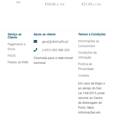
IVA
€
34,00
€
21,03
s/ IVA
s/ IVA
Serviço ao
Apoio ao cliente
Termos e Condições
Cliente
Informações ao
geral@distrialfa.pt
Pagamento e
Consumidor
Envio
(+351) 932 386 209
Condições de
FAQ'S
Utilização
Chamada para a rede móvel
Pedido de RMA
nacional
Politíca de
Privacidade
Cookies
Em caso de litigio e
ao abrigo do Dec.
Lei 144/2015, pode
recorrer ao Centro
de Arbitragem do
Porto. Mais
informações em