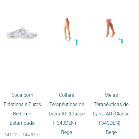
Soca com
Collant
Meias
Elásticos e Furos
Terapêuticas de
Terapêuticas de
Berlim –
Lycra AT (Classe
Lycra AD (Classe
Estampado
II 340DEN) –
II 340DEN) –
Bege
Bege
€
41,16
–
€
44,37
s/