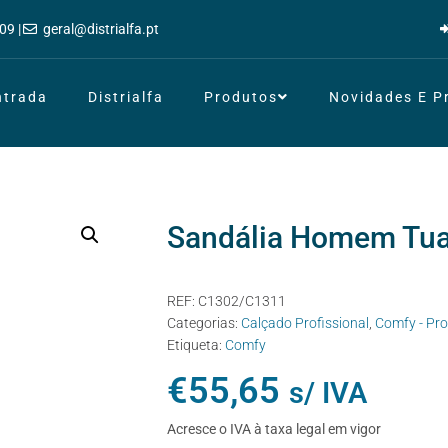
09 |
geral@distrialfa.pt
ntrada
Distrialfa
Produtos
Novidades E 
Sandália Homem Tu
REF:
C1302/C1311
Categorias:
Calçado Profissional
,
Comfy - Pro
Etiqueta:
Comfy
€
55,65
s/ IVA
Acresce o IVA à taxa legal em vigor