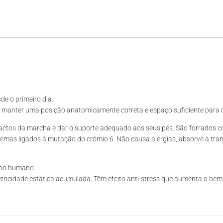
de o primeiro dia.
 manter uma posição anatomicamente correta e espaço suficiente para 
ctos da marcha e dar o suporte adequado aos seus pés. São forrados co
lemas ligados à mutação do crómio 6. Não causa alergias, absorve a tra
rpo humano:
ricidade estática acumulada. Têm efeito anti-stress que aumenta o bem