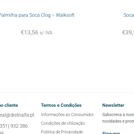
Palmilha para Soca Clog – Walksoft
Soca
€
13,56
€
39,
s/ IVA
o cliente
Termos e Condições
Newsletter
ral@distrialfa.pt
Informações ao Consumidor
Subscreva a nossa
novidades e pro
Condições de Utilização
+351) 932 386
Politíca de Privacidade
09
Siga-nos