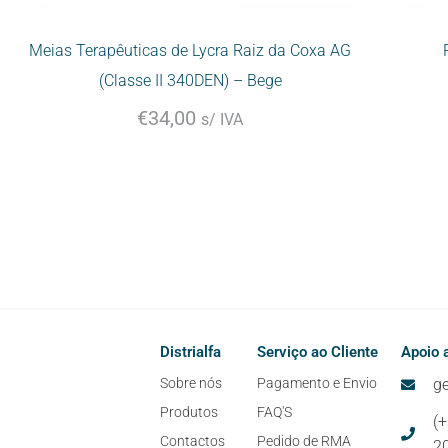
Meias Terapêuticas de Lycra Raiz da Coxa AG
(Classe II 340DEN) – Bege
€
34,00
s/ IVA
Distrialfa
Serviço ao Cliente
Apoio a
Sobre nós
Pagamento e Envio
ge
Produtos
FAQ'S
(
Contactos
Pedido de RMA
2