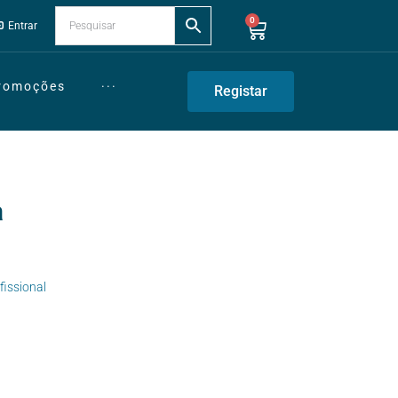
0
Entrar
Promoções
···
Registar
a
fissional