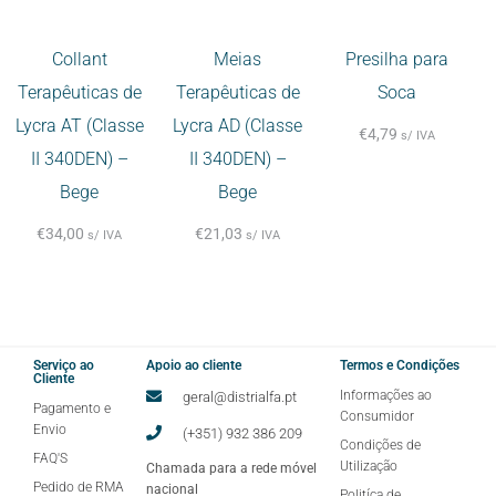
Collant
Meias
Presilha para
Terapêuticas de
Terapêuticas de
Soca
Lycra AT (Classe
Lycra AD (Classe
€
4,79
s/ IVA
II 340DEN) –
II 340DEN) –
Bege
Bege
€
34,00
€
21,03
s/ IVA
s/ IVA
Serviço ao
Apoio ao cliente
Termos e Condições
Cliente
Informações ao
geral@distrialfa.pt
Pagamento e
Consumidor
Envio
(+351) 932 386 209
Condições de
FAQ'S
Utilização
Chamada para a rede móvel
Pedido de RMA
nacional
Politíca de