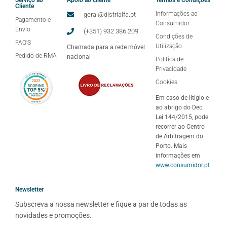
Serviço ao
Apoio ao cliente
Termos e Condições
Cliente
Informações ao
geral@distrialfa.pt
Pagamento e
Consumidor
Envio
(+351) 932 386 209
Condições de
FAQ'S
Utilização
Chamada para a rede móvel
Pedido de RMA
nacional
Politíca de
Privacidade
Cookies
Em caso de litigio e
ao abrigo do Dec.
Lei 144/2015, pode
recorrer ao Centro
de Arbitragem do
Porto. Mais
informações em
www.consumidor.pt
Newsletter
Subscreva a nossa newsletter e fique a par de todas as 
novidades e promoções.